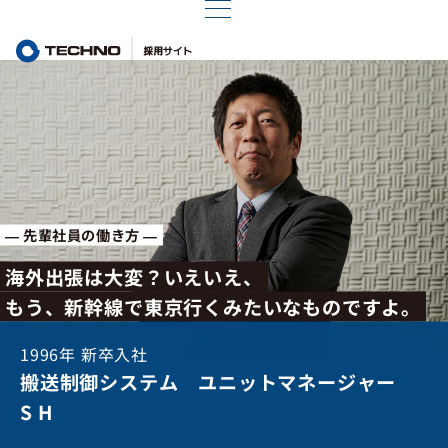
— 先輩社員の働き方 —
海
外
出
張
は
大
変
？
い
え
い
え
、
も
う
、
新
幹
線
で
東
京
行
く
み
た
い
な
も
の
で
す
よ
。
1996年 新卒入社
搬送制御システム ユニットマネージャー
S H